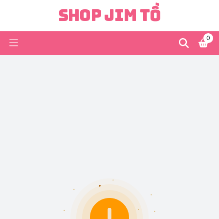
Shop Jim Tồ
0