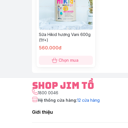
Sữa Hikid hương Vani 600g
(1Y+)
560.000đ
Chọn mua
Shop Jim Tồ
1800 0046
Hệ thống cửa hàng
:
12
cửa hàng
Giới thiệu