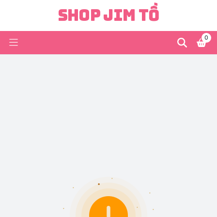
Shop Jim Tồ
0