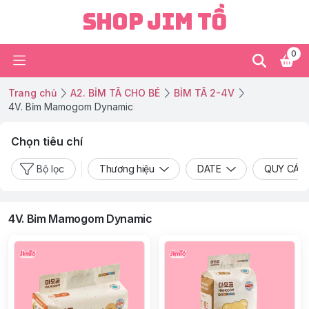
Shop Jim Tồ
0
Trang chủ
A2. BỈM TÃ CHO BÉ
BỈM TÃ 2-4V
4V. Bỉm Mamogom Dynamic
Chọn tiêu chí
Bộ lọc
Thương hiệu
DATE
QUY CÁC
4V. Bỉm Mamogom Dynamic