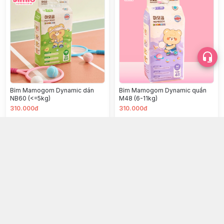
Bỉm Mamogom Dynamic dán
Bỉm Mamogom Dynamic quần
NB60 (<=5kg)
M48 (6-11kg)
310.000đ
310.000đ
Chọn mua
Chọn mua
Shop Jim Tồ
1800 0046
Hệ thống cửa hàng
:
12
cửa hàng
Kết nối
https://www.facebook.com/shopjimtochuyengiacuabe