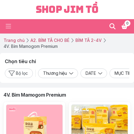
Shop Jim Tồ
0
Trang chủ
A2. BỈM TÃ CHO BÉ
BỈM TÃ 2-4V
4V. Bỉm Mamogom Premium
Chọn tiêu chí
Bộ lọc
Thương hiệu
DATE
MỤC TIÊU
4V. Bỉm Mamogom Premium