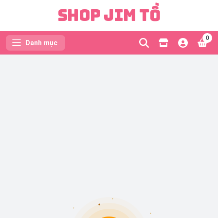
Shop Jim Tồ
0
Danh mục