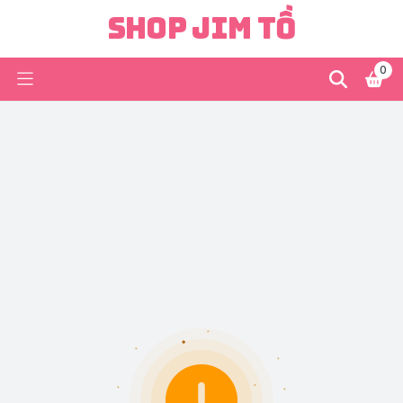
Shop Jim Tồ
0