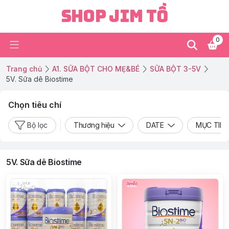
Shop Jim Tồ
0
Trang chủ
A1. SỮA BỘT CHO MẸ&BÉ
SỮA BỘT 3-5V
5V. Sữa dê Biostime
Chọn tiêu chí
Bộ lọc
Thương hiệu
DATE
MỤC TIÊU
5V. Sữa dê Biostime