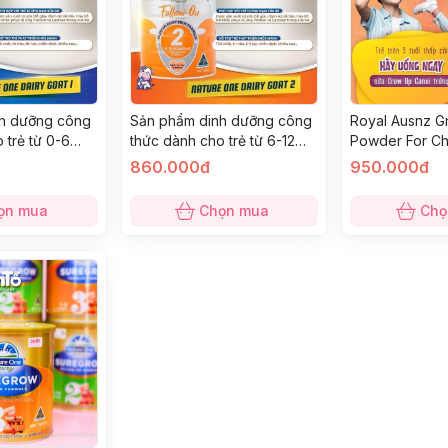
h dưỡng công
Sản phẩm dinh dưỡng công
Royal Ausnz G
 trẻ từ 0-6
thức dành cho trẻ từ 6-12
Powder For Ch
ture One Dairy
tháng tuổi Nature One Dairy
20 sachets) 5
860.000đ
950.000đ
ium Goat Milk
Follow-On Premium Goat
dành cho trẻ từ
0g
Milk Formula 2; 800g
ọn mua
Chọn mua
Chọ