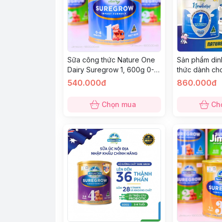
Sữa công thức Nature One
Sản phẩm din
Dairy Suregrow 1, 600g 0-
thức dành cho
6m
tháng tuổi Na
540.000đ
860.000đ
Newborn Prem
Formula 1, 80
Chọn mua
Ch