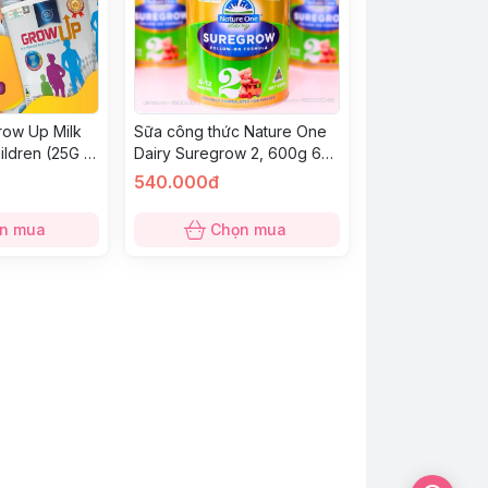
row Up Milk
Sữa công thức Nature One
ildren (25G x
Dairy Suregrow 2, 600g 6-
00G - Sữa
12m
540.000đ
 3-14 tuổi
n mua
Chọn mua