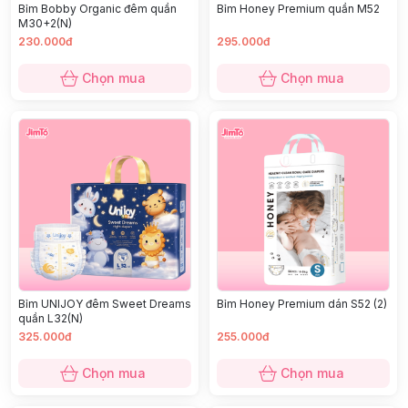
Bỉm Bobby Organic đêm quần
Bỉm Honey Premium quần M52
M30+2(N)
230.000đ
295.000đ
Chọn mua
Chọn mua
Bỉm UNIJOY đêm Sweet Dreams
Bỉm Honey Premium dán S52 (2)
quần L32(N)
325.000đ
255.000đ
Chọn mua
Chọn mua