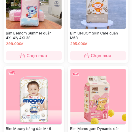
Bỉm Bemom Summer quần
Bỉm UNIJOY Skin Care quần
4XL42/ 4XL38
M58
298.000đ
295.000đ
Chọn mua
Chọn mua
Bỉm Moony trắng dán M46
Bỉm Mamogom Dynamic dán