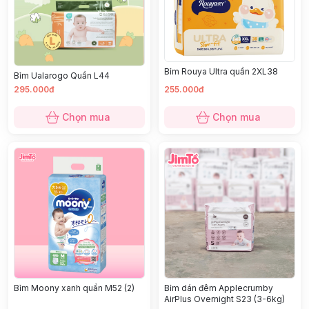
Bỉm Rouya Ultra quần 2XL38
Bỉm Ualarogo Quần L44
295.000đ
255.000đ
Chọn mua
Chọn mua
Bỉm Moony xanh quần M52 (2)
Bỉm dán đêm Applecrumby
AirPlus Overnight S23 (3-6kg)