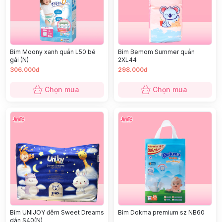
Bỉm Moony xanh quần L50 bé
Bỉm Bemom Summer quần
gái (N)
2XL44
306.000đ
298.000đ
Chọn mua
Chọn mua
Bỉm UNIJOY đêm Sweet Dreams
Bỉm Dokma premium sz NB60
dán S40(N)