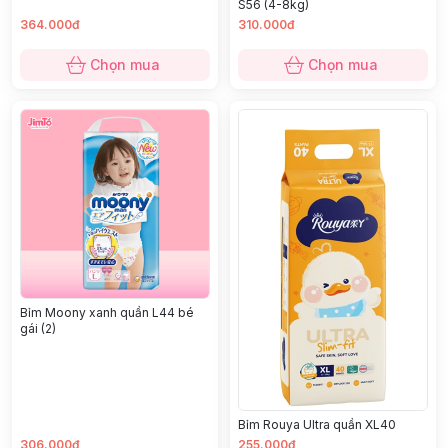
S56 (4-8kg)
364.000đ
310.000đ
Chọn mua
Chọn mua
Bỉm Moony xanh quần L44 bé
gái (2)
Bỉm Rouya Ultra quần XL40
306.000đ
255.000đ