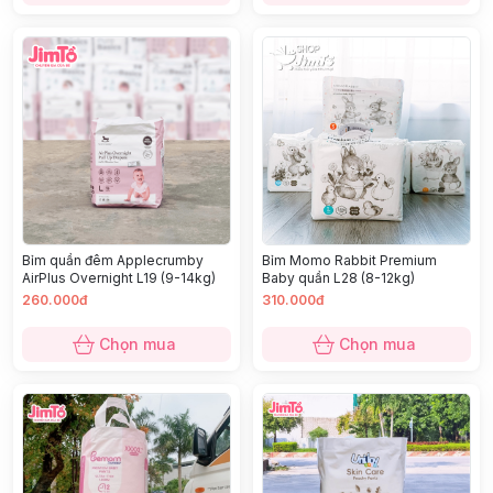
Bỉm quần đêm Applecrumby
Bỉm Momo Rabbit Premium
AirPlus Overnight L19 (9-14kg)
Baby quần L28 (8-12kg)
260.000đ
310.000đ
Chọn mua
Chọn mua