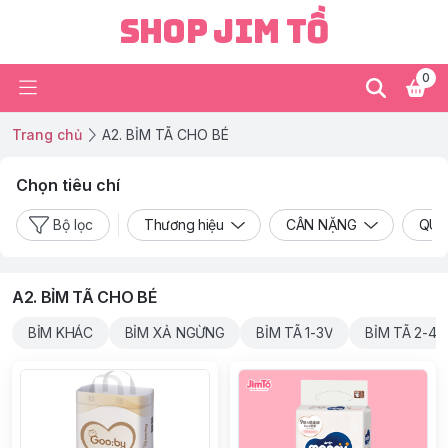
Shop Jim Tồ
0
Trang chủ
A2. BỈM TÃ CHO BÉ
Chọn tiêu chí
Bộ lọc
Thương hiệu
CÂN NẶNG
QUY
A2. BỈM TÃ CHO BÉ
BỈM KHÁC
BỈM XẢ NGỪNG
BỈM TÃ 1-3V
BỈM TÃ 2-4V