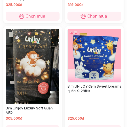
325.000đ
319.000đ
Chọn mua
Chọn mua
Bỉm UNIJOY đêm Sweet Dreams
quần XL28(N)
Bỉm Unijoy Luxury Soft Quần
M52
305.000đ
325.000đ