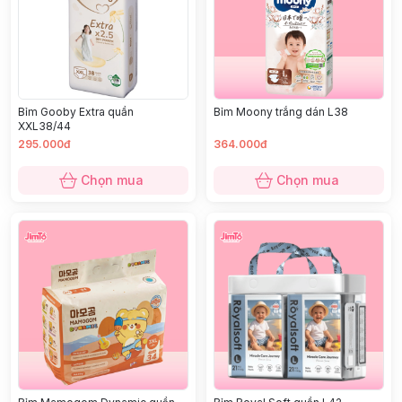
Bỉm Gooby Extra quần
Bỉm Moony trắng dán L38
XXL38/44
295.000đ
364.000đ
Chọn mua
Chọn mua