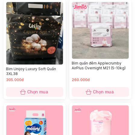
Bỉm quần đêm Applecrumby
AirPlus Overnight M21 (5-10kg)
Bỉm Unijoy Luxury Soft Quần
3XL38
305.000đ
260.000đ
Chọn mua
Chọn mua