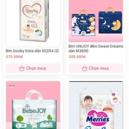
Bỉm UNIJOY đêm Sweet Dreams
dán M36(N)
Bỉm Gooby Extra dán S52/54 (2)
275.000đ
325.000đ
Chọn mua
Chọn mua