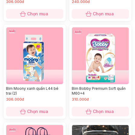
306.000đ
240.000đ
Chọn mua
Chọn mua
Bỉm Moony xanh quần L44 bé
Bỉm Bobby Premium Soft quần
trai (2)
M60+4
306.000đ
310.000đ
Chọn mua
Chọn mua