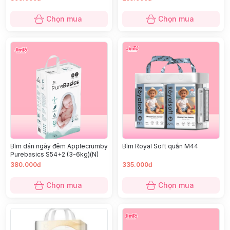
Chọn mua
Chọn mua
Bỉm dán ngày đêm Applecrumby
Bỉm Royal Soft quần M44
Purebasics S54+2 (3-6kg)(N)
380.000đ
335.000đ
Chọn mua
Chọn mua