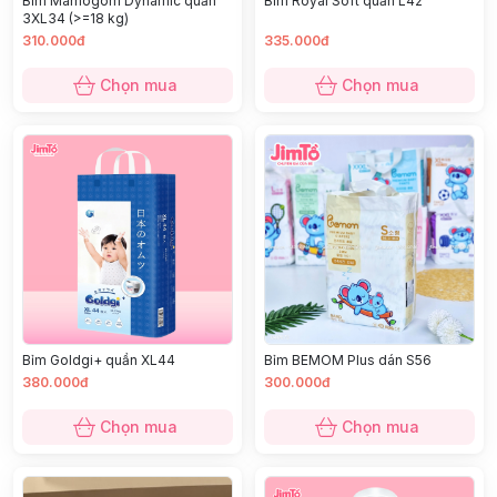
Bỉm Mamogom Dynamic quần
Bỉm Royal Soft quần L42
3XL34 (>=18 kg)
310.000đ
335.000đ
Chọn mua
Chọn mua
Bỉm Goldgi+ quần XL44
Bỉm BEMOM Plus dán S56
380.000đ
300.000đ
Chọn mua
Chọn mua