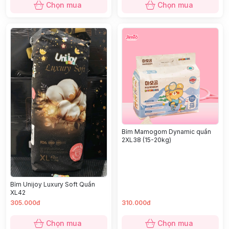
Chọn mua
Chọn mua
Bỉm Mamogom Dynamic quần
2XL38 (15-20kg)
Bỉm Unijoy Luxury Soft Quần
XL42
305.000đ
310.000đ
Chọn mua
Chọn mua