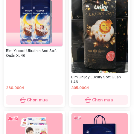
Bỉm Yacool Ultrathin And Soft
Quần XL46
Bỉm Unijoy Luxury Soft Quần
L46
260.000đ
305.000đ
Chọn mua
Chọn mua