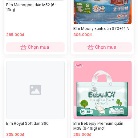
Bỉm Mamogom dán M52 (6-
11kg)
Bỉm Moony xanh dán S70+14 N
295.000đ
306.000đ
Chọn mua
Chọn mua
Bỉm Royal Soft dán S60
Bỉm Bebejoy Premium quần
M38 (6-11kg) mới
335.000đ
295.000đ