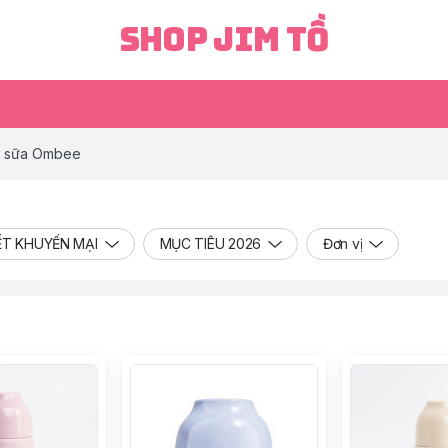
Shop Jim Tồ
h sữa Ombee
ẾT KHUYẾN MẠI
MỤC TIÊU 2026
Đơn vị