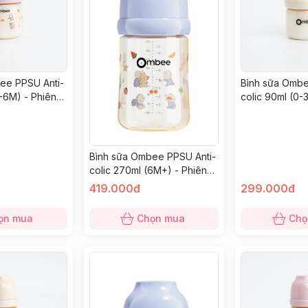
ee PPSU Anti-
Bình sữa Ombe
3-6M) - Phiên
colic 90ml (0-
bản Basic
Bình sữa Ombee PPSU Anti-
colic 270ml (6M+) - Phiên
bản Prince
419.000đ
299.000đ
ọn mua
Chọn mua
Chọ