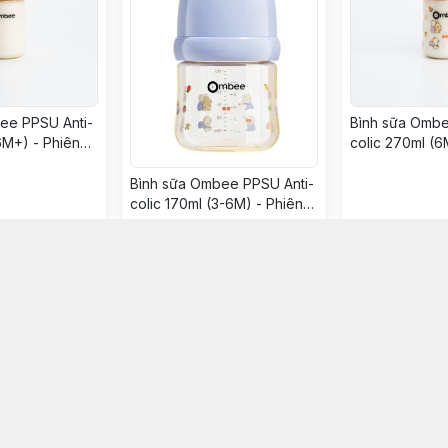
ee PPSU Anti-
Bình sữa Ombe
6M+) - Phiên
colic 270ml (6
bản Angel
Bình sữa Ombee PPSU Anti-
colic 170ml (3-6M) - Phiên
bản Prince
369.000đ
419.000đ
ọn mua
Chọn mua
Chọ
Kết nối
https://www.facebook.com/sh