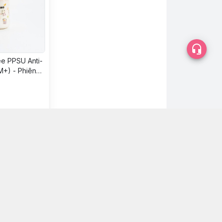
e PPSU Anti-
M+) - Phiên
n mua
opjimtochuyengiacuabe