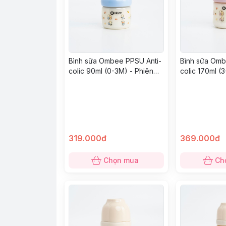
Bình sữa Ombee PPSU Anti-
Bình sữa Omb
colic 90ml (0-3M) - Phiên
colic 170ml (
bản Prince
bản Angel
319.000đ
369.000đ
Chọn mua
Ch