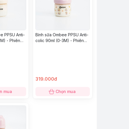
e PPSU Anti-
Bình sữa Ombee PPSU Anti-
3M) - Phiên
colic 90ml (0-3M) - Phiên
bản Angel
319.000đ
n mua
Chọn mua