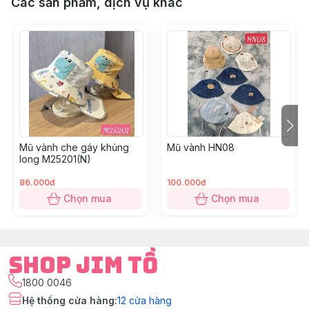
Các sản phẩm, dịch vụ khác
Mũ vành che gáy khủng
Mũ vành HN08
long M25201(N)
86.000đ
100.000đ
Chọn mua
Chọn mua
Shop Jim Tồ
1800 0046
Hệ thống cửa hàng
:
12
cửa hàng