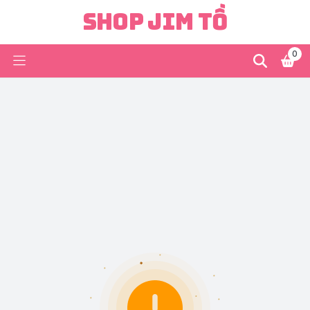
Shop Jim Tồ
0