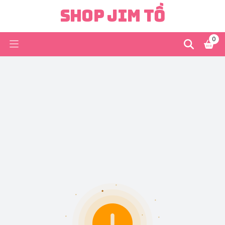
Shop Jim Tồ
0