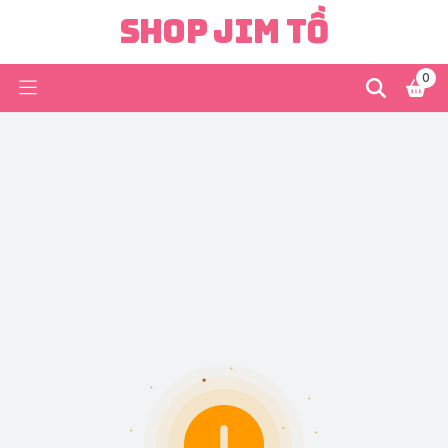
Shop Jim Tồ
0