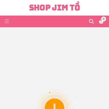
Shop Jim Tồ
0