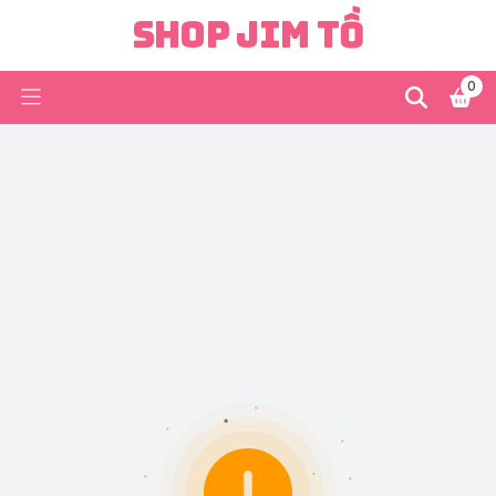
Shop Jim Tồ
0