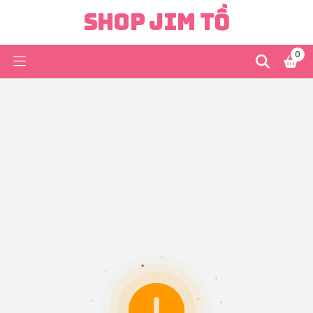
Shop Jim Tồ
0