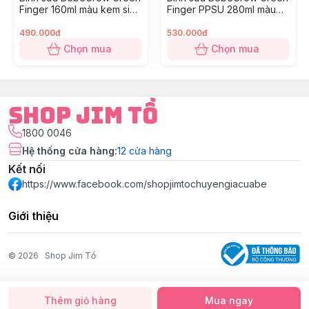
Finger 160ml màu kem size
Finger PPSU 280ml màu
S (1M+)
kem size M (3M+)
490.000đ
530.000đ
Chọn mua
Chọn mua
Shop Jim Tồ
1800 0046
Hệ thống cửa hàng
:
12
cửa hàng
Kết nối
https://www.facebook.com/shopjimtochuyengiacuabe
Giới thiệu
© 2026
Shop Jim Tồ
Thêm giỏ hàng
Mua ngay