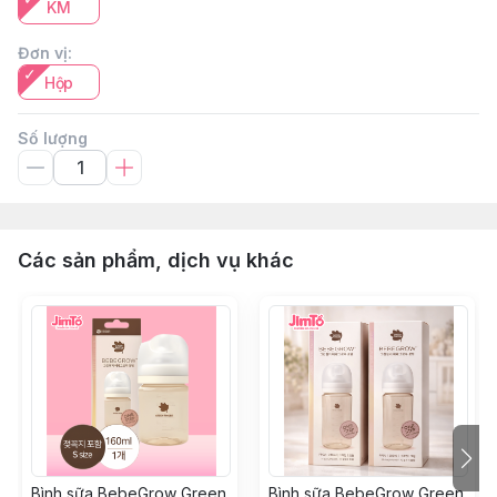
KM
Đơn vị
:
Hộp
Số lượng
Các sản phẩm, dịch vụ khác
Bình sữa BebeGrow Green
Bình sữa BebeGrow Green