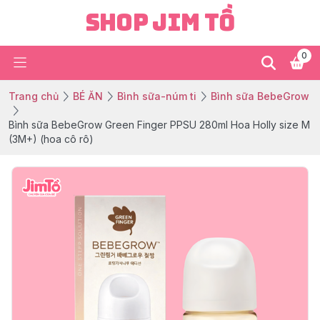
Shop Jim Tồ
0
Trang chủ
BÉ ĂN
Bình sữa-núm ti
Bình sữa BebeGrow
Bình sữa BebeGrow Green Finger PPSU 280ml Hoa Holly size M
(3M+) (hoa cô rô)