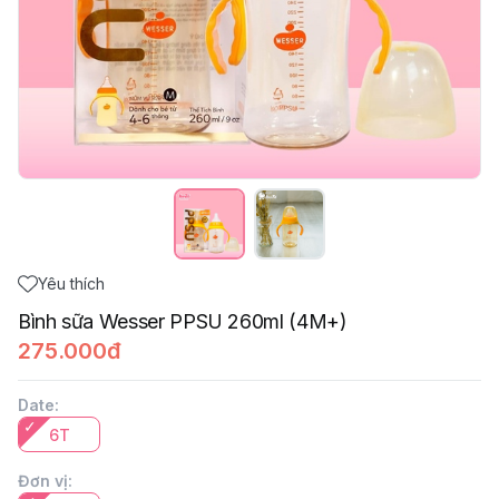
Yêu thích
Bình sữa Wesser PPSU 260ml (4M+)
275.000đ
Date
:
6T
Đơn vị
: