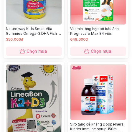
Nature'way Kids Smart Vita
Vitamin tổng hợp bổ bầu Anh
Gummies Omega-3 DHA Fish oil
Pregnacare Max 84 viên
60 viên (2Y+)
350.000đ
648.000đ
Chọn mua
Chọn mua
Siro tăng đề kháng Doppelherz
Kinder immune syrup 150ml