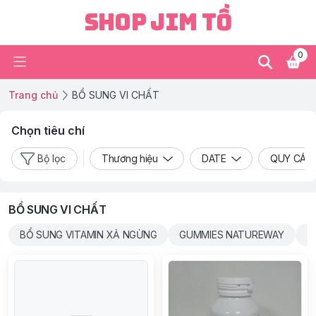
Shop Jim Tồ
0
Trang chủ
BỔ SUNG VI CHẤT
Chọn tiêu chí
Bộ lọc
Thương hiệu
DATE
QUY CÁC
BỔ SUNG VI CHẤT
BỔ SUNG VITAMIN XẢ NGỪNG
GUMMIES NATUREWAY
V