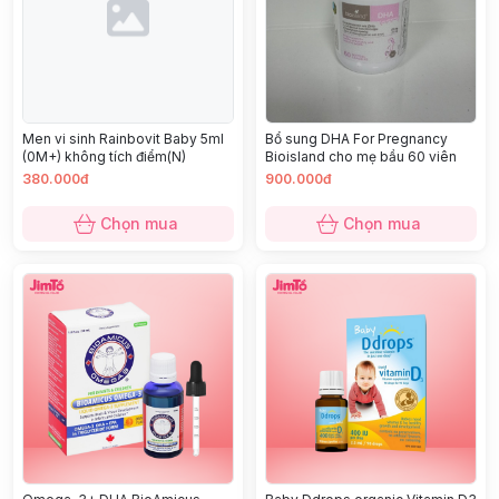
Men vi sinh Rainbovit Baby 5ml
Bổ sung DHA For Pregnancy
(0M+) không tích điểm(N)
Bioisland cho mẹ bầu 60 viên
380.000đ
900.000đ
Chọn mua
Chọn mua