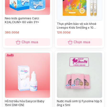
Neo kids gummies Calci
K2ALCIUM+ 60 viên 3Y+
Thực phẩm bảo vệ sức khoẻ
Livespo Kids 5ml/ống x 10
ống/hộp ( 2Y+ )
360.000đ
126.000đ
Chọn mua
Chọn mua
Hỗ trợ tiêu hóa Easycol Baby
Nước muối sinh lý Fysoline hộp 5
15ml (0M+)(N)
ống x 5ml