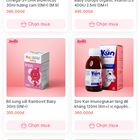
Omega-3+ DHA BioAmicus
Baby Ddrops organic Vitamin D3
30ml hương cam (0M+) (M.9)
400IU 2.5ml (0M+)
385.000đ
495.000đ
Chọn mua
Chọn mua
Bổ sung sắt Rainbovit Baby
Siro Kan Imunoglukan tăng đề
30ml (0M+)
kháng 120ml (6m+) vị nguyên
bản
355.000đ
360.000đ
Chọn mua
Chọn mua