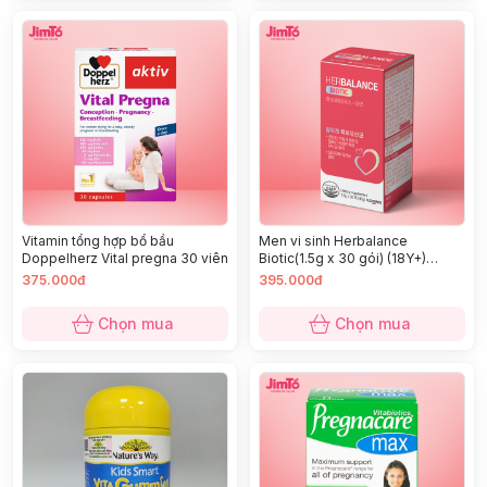
Vitamin tổng hợp bổ bầu
Men vi sinh Herbalance
Doppelherz Vital pregna 30 viên
Biotic(1.5g x 30 gói) (18Y+)
không tích điểm
375.000đ
395.000đ
Chọn mua
Chọn mua