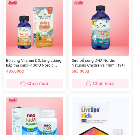
Bổ sung Vitamin D3, tăng cường
Siro bổ sung DHA Nordic
hấp thụ canxi 400IU Nordic
Naturals Children's 119ml (1Y+)
Naturals 22,5ml (0M+)
495.000đ
585.000đ
Chọn mua
Chọn mua