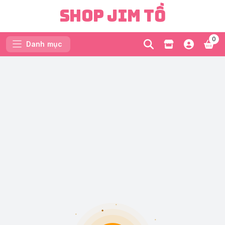
Shop Jim Tồ
0
Danh mục