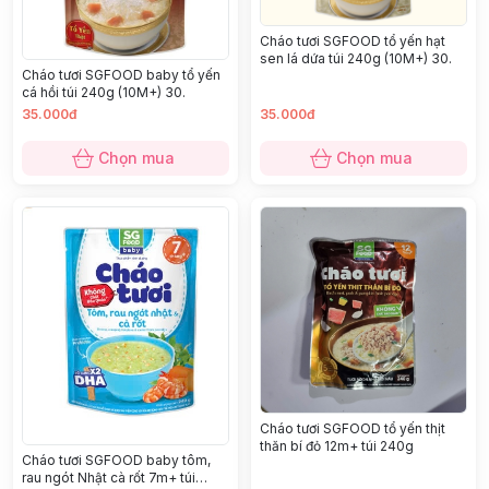
Cháo tươi SGFOOD tổ yến hạt
sen lá dứa túi 240g (10M+) 30.
Cháo tươi SGFOOD baby tổ yến
cá hồi túi 240g (10M+) 30.
35.000đ
35.000đ
Chọn mua
Chọn mua
Cháo tươi SGFOOD tổ yến thịt
thăn bí đỏ 12m+ túi 240g
Cháo tươi SGFOOD baby tôm,
rau ngót Nhật cà rốt 7m+ túi