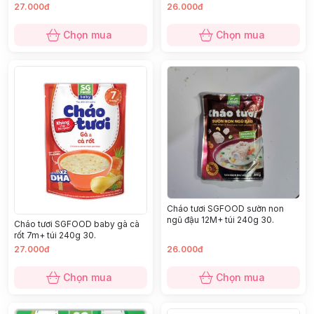
240g 30.
27.000đ
26.000đ
Chọn mua
Chọn mua
Cháo tươi SGFOOD sườn non
ngũ đậu 12M+ túi 240g 30.
Cháo tươi SGFOOD baby gà cà
rốt 7m+ túi 240g 30.
27.000đ
26.000đ
Chọn mua
Chọn mua