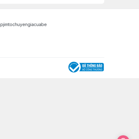
opjimtochuyengiacuabe