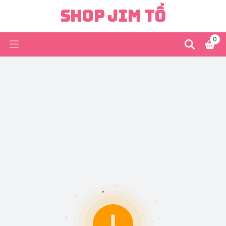
Shop Jim Tồ
0