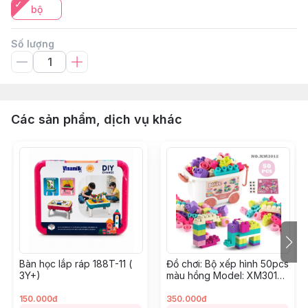
bộ
Số lượng
Các sản phẩm, dịch vụ khác
Bàn học lắp ráp 188T-11 (
Đồ chơi: Bộ xếp hình 50pcs
3Y+)
màu hồng Model: XM3012
3Y+
150.000đ
350.000đ