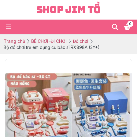
Shop Jim Tồ
0
Trang chủ
BÉ CHƠI-ĐI CHƠI
Đồ chơi
Bộ đồ chơi trẻ em dụng cụ bác sĩ RX898A (3Y+)