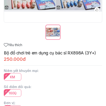
Yêu thích
Bộ đồ chơi trẻ em dụng cụ bác sĩ RX898A (3Y+)
250.000đ
Niêm yết khuyến mại
:
KM
Số điểm đổi quà
:
160Q
Đơn vị
: