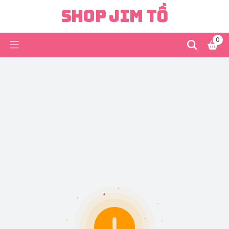
Shop Jim Tồ
0