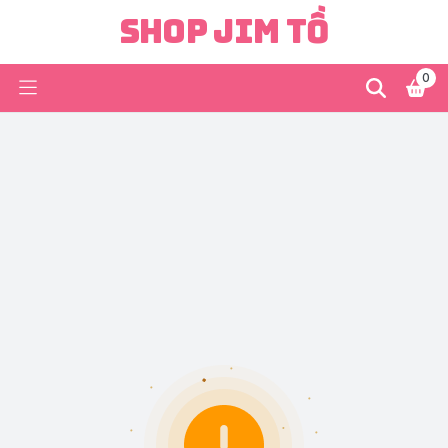
Shop Jim Tồ
0