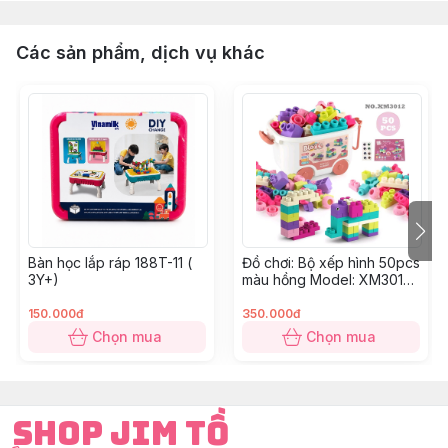
Các sản phẩm, dịch vụ khác
Bàn học lắp ráp 188T-11 (
Đồ chơi: Bộ xếp hình 50pcs
3Y+)
màu hồng Model: XM3012
3Y+
150.000đ
350.000đ
Chọn mua
Chọn mua
Shop Jim Tồ