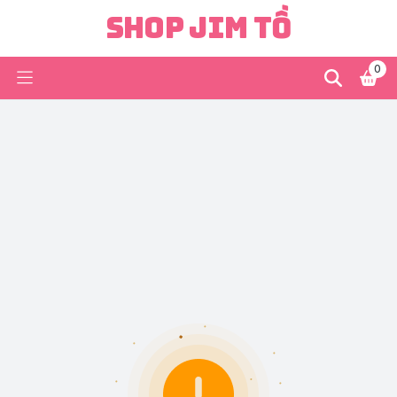
Shop Jim Tồ
0