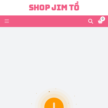
Shop Jim Tồ
0