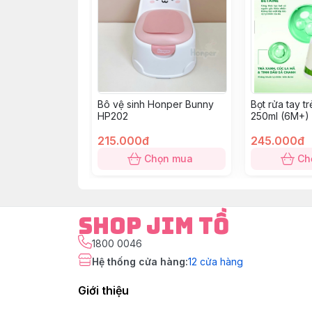
Bô vệ sinh Honper Bunny
Bọt rửa tay t
HP202
250ml (6M+) 
215.000đ
245.000đ
Chọn mua
Ch
Shop Jim Tồ
1800 0046
Hệ thống cửa hàng
:
12
cửa hàng
Giới thiệu