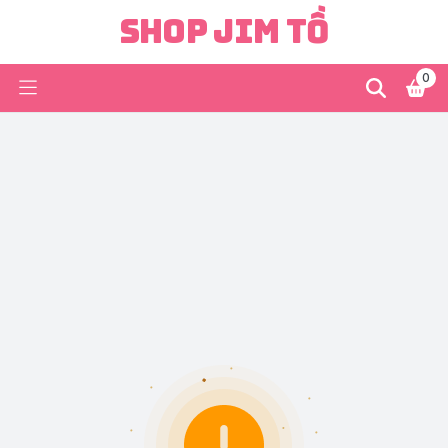
Shop Jim Tồ
0