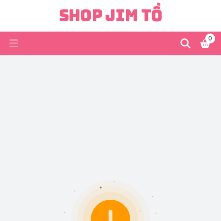
Shop Jim Tồ
0