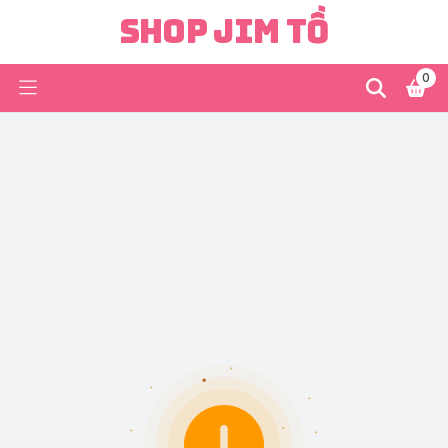
Shop Jim Tồ
0