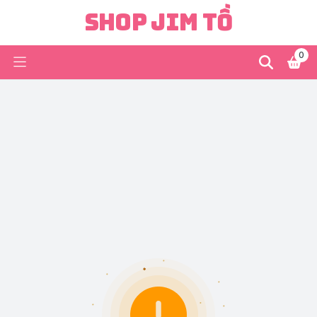
Shop Jim Tồ
0