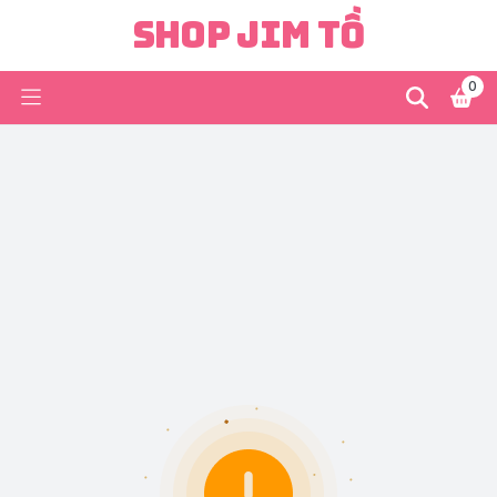
Shop Jim Tồ
0