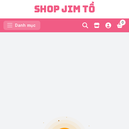
Shop Jim Tồ
0
Danh mục