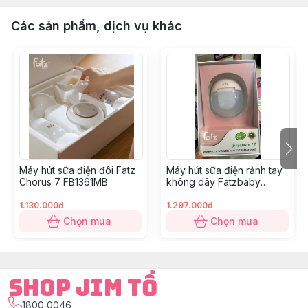
Các sản phẩm, dịch vụ khác
Máy hút sữa điện đôi Fatz
Máy hút sữa điện rảnh tay
Chorus 7 FB1361MB
không dây Fatzbaby
freemax 12 FB1232TP
1.130.000đ
1.297.000đ
Chọn mua
Chọn mua
Shop Jim Tồ
1800 0046