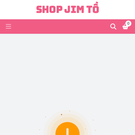
Shop Jim Tồ
0