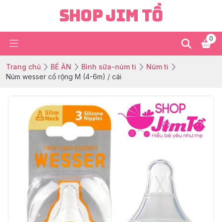
Shop Jim Tồ
0
Trang chủ
BÉ ĂN
Bình sữa-núm ti
Núm ti
Núm wesser cổ rộng M (4-6m) / cái