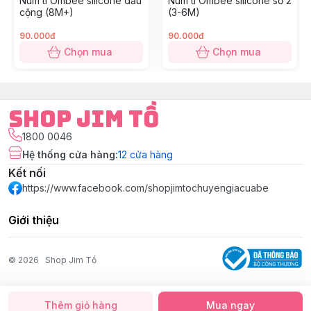
Núm ti Ombee silicone dấu
Núm ti Ombee silicone số 2
cộng (8M+)
(3-6M)
90.000đ
90.000đ
Chọn mua
Chọn mua
Shop Jim Tồ
1800 0046
Hệ thống cửa hàng
:
12
cửa hàng
Kết nối
https://www.facebook.com/shopjimtochuyengiacuabe
Giới thiệu
© 2026
Shop Jim Tồ
Thêm giỏ hàng
Mua ngay