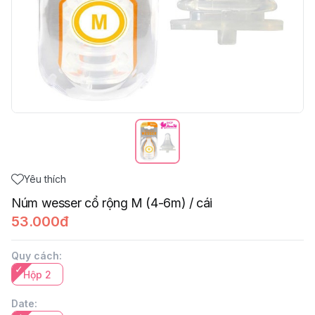
Yêu thích
Núm wesser cổ rộng M (4-6m) / cái
53.000đ
Quy cách
:
Hộp 2
Date
: