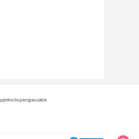
opjimtochuyengiacuabe