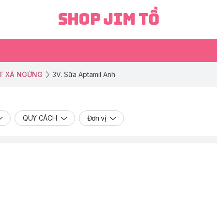
Shop Jim Tồ
T XẢ NGỪNG
3V. Sữa Aptamil Anh
QUY CÁCH
Đơn vị