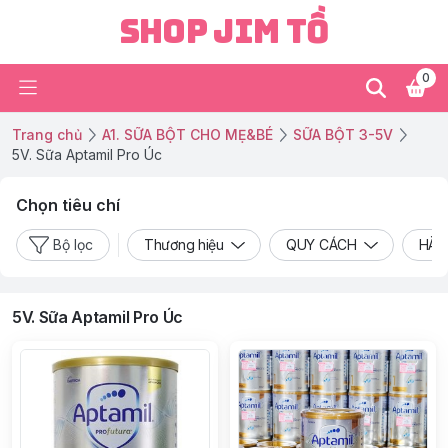
Shop Jim Tồ
0
Trang chủ
A1. SỮA BỘT CHO MẸ&BÉ
SỮA BỘT 3-5V
5V. Sữa Aptamil Pro Úc
Chọn tiêu chí
Bộ lọc
Thương hiệu
QUY CÁCH
HÀN
5V. Sữa Aptamil Pro Úc