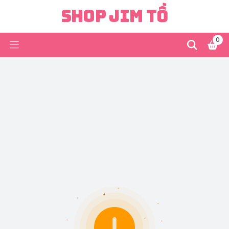
Shop Jim Tồ
0