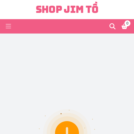
Shop Jim Tồ
0