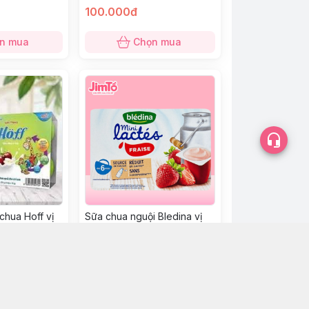
100.000đ
n mua
Chọn mua
chua Hoff vị
Sữa chua nguội Bledina vị
dâu 6m+
120.000đ
n mua
Chọn mua