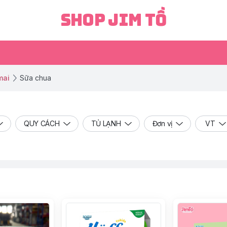
Shop Jim Tồ
mai
Sữa chua
QUY CÁCH
TỦ LẠNH
Đơn vị
VT