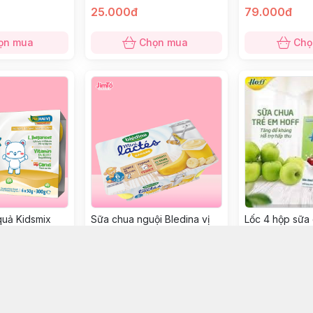
25.000đ
79.000đ
ọn mua
Chọn mua
Chọ
quả Kidsmix
Sữa chua nguội Bledina vị
Lốc 4 hộp sữa 
6 (6M+)
chuối 6m+
táo 55g 6M+
120.000đ
47.000đ
ọn mua
Chọn mua
Chọ