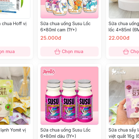
 chua Hoff vị
Sữa chua uống Susu Lốc
Sữa chua uốn
6x80ml cam (1Y+)
lốc 4x85ml (6
25.000đ
22.000đ
ọn mua
Chọn mua
Chọ
lạnh Yomit vị
Sữa chua uống Susu Lốc
Sữa chua sấy l
)
6x80ml dâu (1Y+)
việt quất 16g 