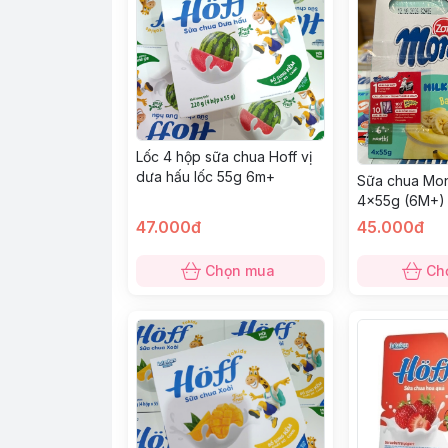
Lốc 4 hộp sữa chua Hoff vị
dưa hấu lốc 55g 6m+
Sữa chua Mont
4x55g (6M+) 
47.000đ
45.000đ
Chọn mua
Ch