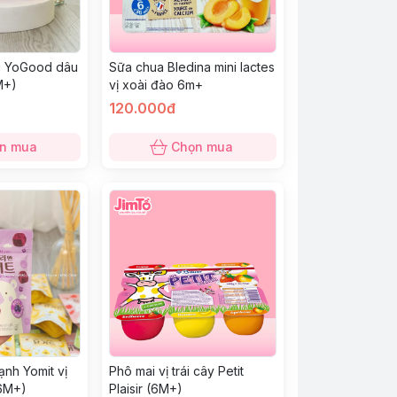
g YoGood dâu
Sữa chua Bledina mini lactes
M+)
vị xoài đào 6m+
120.000đ
n mua
Chọn mua
ạnh Yomit vị
Phô mai vị trái cây Petit
(6M+)
Plaisir (6M+)