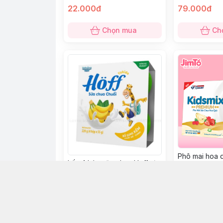
22.000đ
79.000đ
Chọn mua
Ch
Phô mai hoa 
Lốc 4 hộp sữa chua Hoff vị
Premium lốc 
chuối lốc 55g 6M+
47.000đ
100.000đ
Chọn mua
Ch