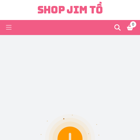
Shop Jim Tồ
0