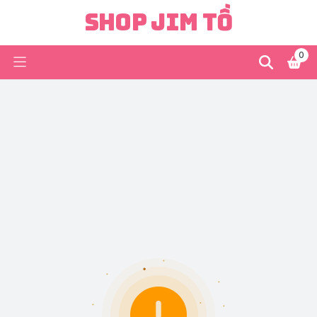
Shop Jim Tồ
0