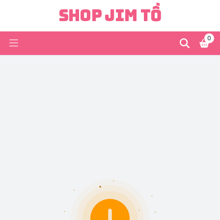
Shop Jim Tồ
0