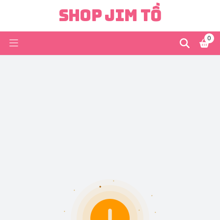
Shop Jim Tồ
0